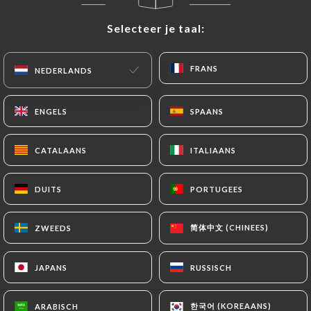
Selecteer je taal:
Selecteer je taal:
FRANS
FRANS
NEDERLANDS
NEDERLANDS
8.00€
ENGELS
ENGELS
SPAANS
SPAANS
8.00€
CATALAANS
CATALAANS
ITALIAANS
ITALIAANS
8.00€
DUITS
DUITS
PORTUGEES
PORTUGEES
8.00€
简体中文 (CHINEES)
简体中文 (CHINEES)
ZWEEDS
ZWEEDS
8.00€
JAPANS
JAPANS
RUSSISCH
RUSSISCH
8.00€
한국어 (KOREAANS)
한국어 (KOREAANS)
ARABISCH
ARABISCH