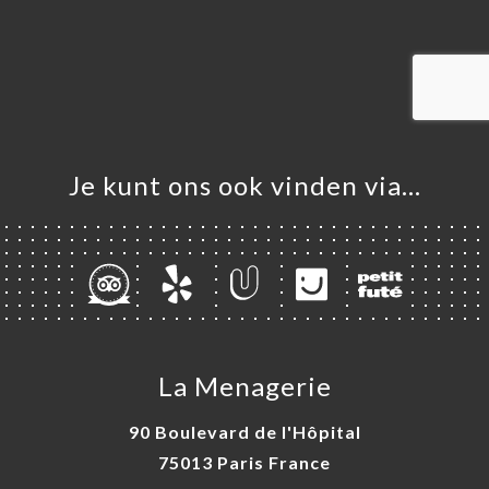
ME
VEREN
ERIJ
IEW
NU
Je kunt ons ook vinden via…
TACT
La Menagerie
90 Boulevard de l'Hôpital
75013 Paris France