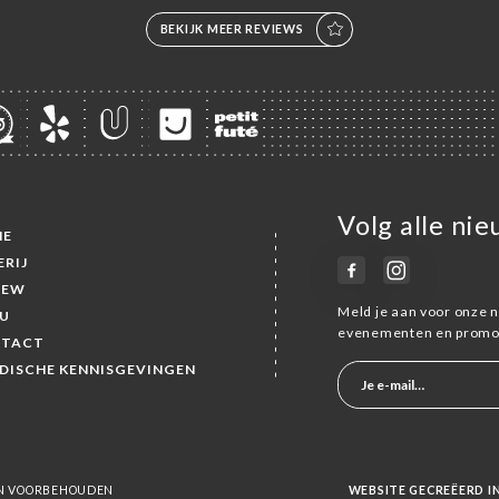
BEKIJK MEER REVIEWS
Volg alle ni
ME
ERIJ
IEW
Meld je aan voor onze n
U
evenementen en promot
TACT
IDISCHE KENNISGEVINGEN
TEN VOORBEHOUDEN
WEBSITE GECREËERD 