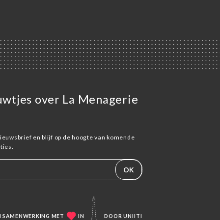
euwtjes over La Menagerie
ieuwsbrief en blijf op de hoogte van komende
ies.
OK
IN SAMENWERKING MET
IN
DOOR
UNIITI