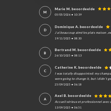
Marie M. beoordeelde
M
05/05/2026
•
10:39
Dominique A. beoordeelde
D
J ai beaucoup aimé les plats maison ,e
19/11/2025
•
08:30
Bertrand M. beoordeelde
B
26/10/2025
•
08:13
Catherine K. beoordeelde
C
I was totally disappointed: my champag
were going to change it, but i didn’t 
25/09/2025
•
06:18
Axel B. beoordeelde
A
Accueil sérieux et professionnel avec 
13/09/2025
•
06:51