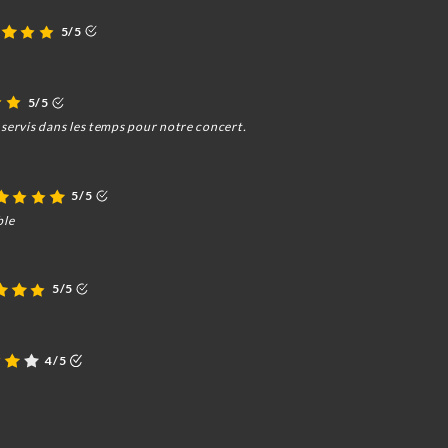
5/5
5/5
 servis dans les temps pour notre concert.
5/5
ble
5/5
4/5