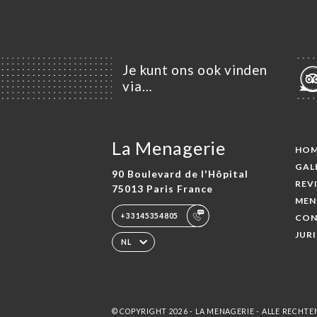
Je kunt ons ook vinden
via…
La Menagerie
HO
GAL
90 Boulevard de l'Hôpital
REV
75013 Paris France
MEN
+33145354805
CON
JUR
NL
© COPYRIGHT 2026 - LA MENAGERIE - ALLE RECH