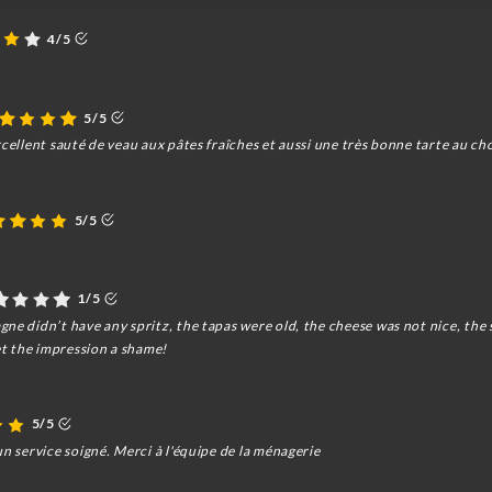
4/5
5/5
xcellent sauté de veau aux pâtes fraîches et aussi une très bonne tarte au ch
5/5
1/5
ne didn’t have any spritz, the tapas were old, the cheese was not nice, the 
get the impression a shame!
5/5
un service soigné. Merci à l'équipe de la ménagerie