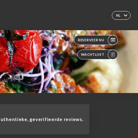
NL
RESERVEER NU
WACHTLIJST
thentieke, geverifieerde reviews.