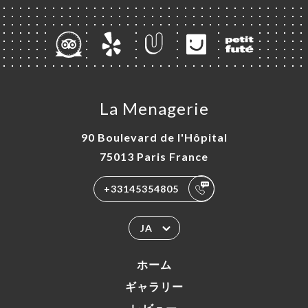
La Menagerie
90 Boulevard de l'Hôpital
75013 Paris France
+33145354805
JA
ホーム
ギャラリー