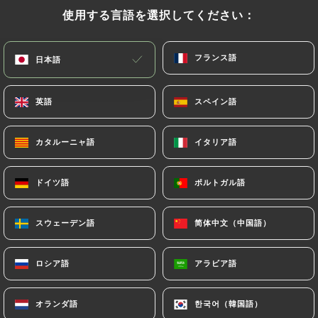
使用する言語を選択してください：
使用する言語を選択してください：
フランス語
フランス語
日本語
日本語
8.00€
英語
英語
スペイン語
スペイン語
8.00€
カタルーニャ語
カタルーニャ語
イタリア語
イタリア語
8.00€
ドイツ語
ドイツ語
ポルトガル語
ポルトガル語
8.00€
スウェーデン語
スウェーデン語
简体中文（中国語）
简体中文（中国語）
8.00€
ロシア語
ロシア語
アラビア語
アラビア語
8.00€
オランダ語
オランダ語
한국어（韓国語）
한국어（韓国語）