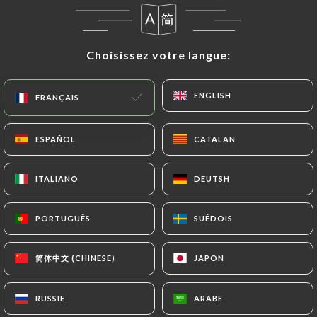
Choisissez votre langue:
Choisissez votre langue:
ENGLISH
ENGLISH
FRANÇAIS
FRANÇAIS
ESPAÑOL
ESPAÑOL
CATALAN
CATALAN
12 AVIS
ITALIANO
ITALIANO
DEUTSH
DEUTSH
BRASSERIE
90 Boulevard De L'Hôpital
PORTUGUÊS
PORTUGUÊS
SUÉDOIS
SUÉDOIS
75013 Paris France
简体中文 (CHINESE)
简体中文 (CHINESE)
JAPON
JAPON
RUSSIE
RUSSIE
ARABE
ARABE
Qui sommes nous?