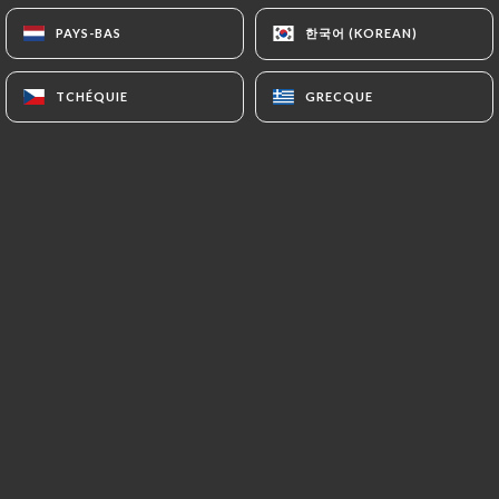
한국어 (KOREAN)
한국어 (KOREAN)
PAYS-BAS
PAYS-BAS
La Ménagerie
est une brasserie
TCHÉQUIE
TCHÉQUIE
GRECQUE
GRECQUE
contemporaine située au cœur de Paris,
où l'on allie tradition et modernité dans
une ambiance conviviale et
décontractée.
Nous vous accueillons pour un brunch
délicieux, des happy hours animés, ainsi
qu'une carte classique offrant des plats
gourmands à toute heure.
Profitez de notre terrasse ensoleillée
ou installez-vous dans notre coin
bibliothèque pour une expérience