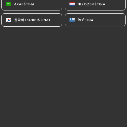
ARABŠTINA
ARABŠTINA
NIZOZEMŠTINA
NIZOZEMŠTINA
한국어 (KOREJŠTINA)
한국어 (KOREJŠTINA)
ŘEČTINA
ŘEČTINA
La Ménagerie
est une brasserie
contemporaine située au cœur de Paris,
où l'on allie tradition et modernité dans
une ambiance conviviale et
décontractée.
Nous vous accueillons pour un brunch
délicieux, des happy hours animés, ainsi
qu'une carte classique offrant des plats
gourmands à toute heure.
Profitez de notre terrasse ensoleillée
ou installez-vous dans notre coin
bibliothèque pour une expérience