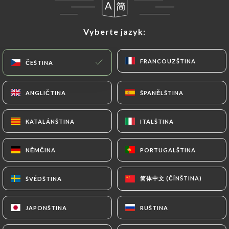
Vyberte jazyk:
Vyberte jazyk:
FRANCOUZŠTINA
FRANCOUZŠTINA
ČEŠTINA
ČEŠTINA
ANGLIČTINA
ANGLIČTINA
ŠPANĚLŠTINA
ŠPANĚLŠTINA
12 RECENZE
KATALÁNŠTINA
KATALÁNŠTINA
ITALŠTINA
ITALŠTINA
BRASSERIE
90 Boulevard De L'Hôpital
NĚMČINA
NĚMČINA
PORTUGALŠTINA
PORTUGALŠTINA
75013 Paris France
简体中文 (ČÍNŠTINA)
简体中文 (ČÍNŠTINA)
ŠVÉDŠTINA
ŠVÉDŠTINA
JAPONŠTINA
JAPONŠTINA
RUŠTINA
RUŠTINA
Kdo jsme?