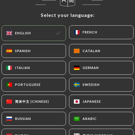
Select your language:
Select your language:
FRENCH
FRENCH
ENGLISH
ENGLISH
SPANISH
SPANISH
CATALAN
CATALAN
12 REVIEW
ITALIAN
ITALIAN
GERMAN
GERMAN
BRASSERIE
PORTUGUESE
PORTUGUESE
SWEDISH
SWEDISH
90 Boulevard De L'Hôpital
75013 Paris France
简体中文 (CHINESE)
简体中文 (CHINESE)
JAPANESE
JAPANESE
RUSSIAN
RUSSIAN
ARABIC
ARABIC
Who are we?