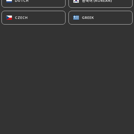
한국어 (KOREAN)
한국어 (KOREAN)
DUTCH
DUTCH
CZECH
CZECH
GREEK
GREEK
La Ménagerie
est une brasserie
contemporaine située au cœur de Paris,
où l'on allie tradition et modernité dans
une ambiance conviviale et
décontractée.
Nous vous accueillons pour un brunch
délicieux, des happy hours animés, ainsi
qu'une carte classique offrant des plats
gourmands à toute heure.
Profitez de notre terrasse ensoleillée
ou installez-vous dans notre coin
bibliothèque pour une expérience