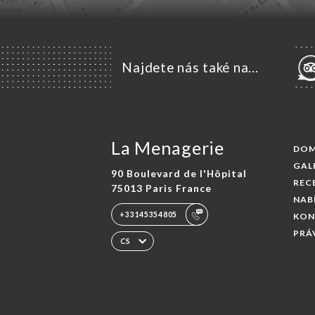
Najdete nás také na...
La Menagerie
DO
GAL
90 Boulevard de l'Hôpital
REC
75013 Paris France
NAB
+33145354805
KON
PRÁ
CS