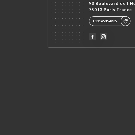
90 Boulevard de l'H
75013 Paris France
+33145354805