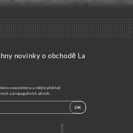
chny novinky o obchodě La
ašeho newsletteru a mějte přehled
stech a propagačních akcích.
OK