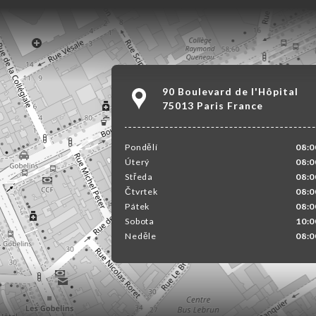
90 Boulevard de l'Hôpital
75013 Paris France
Pondělí
08:0
Úterý
08:0
Středa
08:0
Čtvrtek
08:0
Pátek
08:0
Sobota
10:0
Neděle
08:0