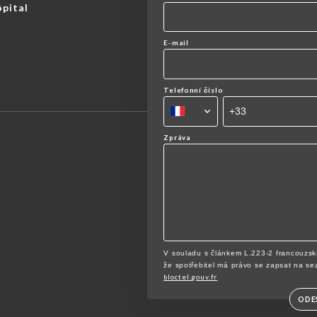
ôpital
E-mail
Telefonní číslo
Zpráva
V souladu s článkem L.223-2 francouzsk
že spotřebitel má právo se zapsat na se
bloctel.gouv.fr
ODE