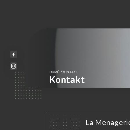
/
DOMŮ
KONTAKT
Kontakt
La Menageri