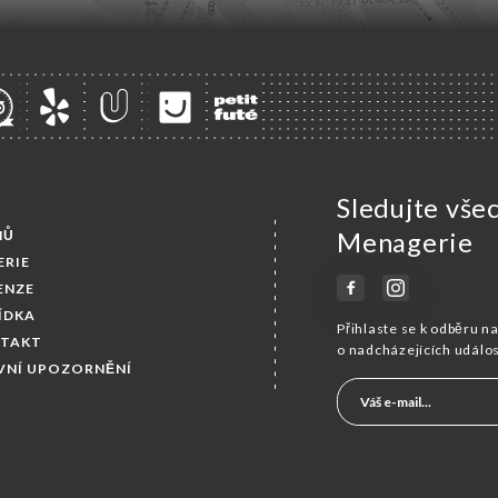
Sledujte vše
MŮ
Menagerie
ERIE
ENZE
ÍDKA
Přihlaste se k odběru n
TAKT
o nadcházejících událo
VNÍ UPOZORNĚNÍ